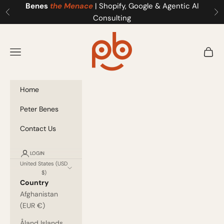
Skip to content
Benes
the Menace
| Shopify, Google & Agentic AI
Previous
Ne
Consulting
Benes the Menace
Navigation menu
Cart
Home
Peter Benes
Contact Us
LOGIN
United States (USD
$)
Country
Afghanistan
(EUR €)
Åland Islands